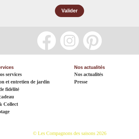
Valider
rvices
Nos actualités
os services
Nos actualités
on et entretien de jardin
Presse
e fidélité
cadeau
& Collect
tage
© Les Compagnons des saisons 2026