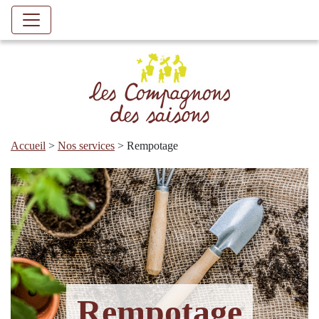
Accueil
>
Nos services
>
Rempotage
Rempotage