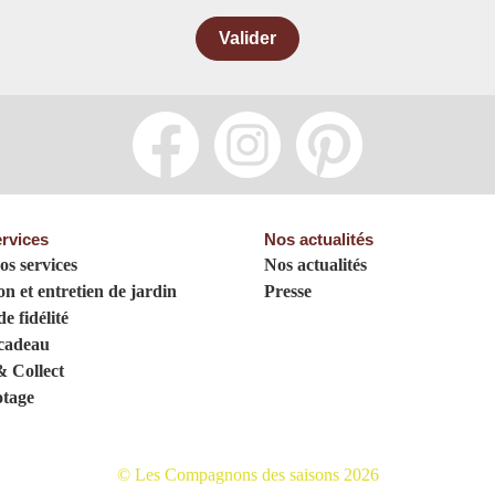
Valider
rvices
Nos actualités
os services
Nos actualités
on et entretien de jardin
Presse
e fidélité
cadeau
& Collect
tage
© Les Compagnons des saisons 2026